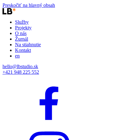
Preskočiť na hlavný obsah
Služby
Projekty
O nás
Žurnál
Na stiahnutie
Kontakt
en
hello@lbstudio.sk
+421 948 225 552