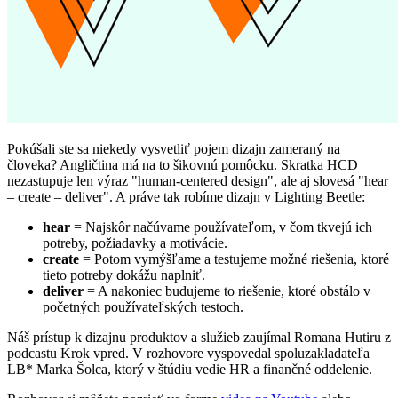
Pokúšali ste sa niekedy vysvetliť pojem dizajn zameraný na
človeka? Angličtina má na to šikovnú pomôcku. Skratka HCD
nezastupuje len výraz "human-centered design", ale aj slovesá "hear
– create – deliver". A práve tak robíme dizajn v Lighting Beetle:
hear
= Najskôr načúvame používateľom, v čom tkvejú ich
potreby, požiadavky a motivácie.
create
= Potom vymýšľame a testujeme možné riešenia, ktoré
tieto potreby dokážu naplniť.
deliver
= A nakoniec budujeme to riešenie, ktoré obstálo v
početných používateľských testoch.
Náš prístup k dizajnu produktov a služieb zaujímal Romana Hutiru z
podcastu Krok vpred. V rozhovore vyspovedal spoluzakladateľa
LB* Marka Šolca, ktorý v štúdiu vedie HR a finančné oddelenie.