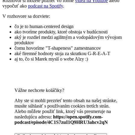
Rozhovor si môžete pozrieť vo forme
videa na Youtube
alebo
vypočuť ako
podcast na Spotify
.
V rozhovore sa dozviete:
čo je to human-centered design
ako tvoríme produkty, ktoré obstoja v budúcnosti
aký je rozdiel medzi agilitným a vodopádovým vývojom
produktov
čomu hovoríme "T-shapeness" zamestnancov
aké firemné hodnoty stoja za skratkou G-R-E-A-T
aj to, čo si Marek myslí o webe Alzy :)
Vážne nechcete koláčiky?
Aby ste si mohli prezrieť tento obsah na našej stránke,
musíte súhlasiť s používaním cookies tretích strán.
Alebo môžete použiť link, ktorý vás presmeruje na
nasledujúcu adresu:
https://open.spotify.com-
podcast/episode/4C1S7zuI1Q9HRU3ahcv2qN