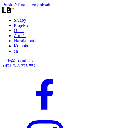
Preskočiť na hlavný obsah
Služby
Projekty
O nás
Žurnál
Na stiahnutie
Kontakt
en
hello@lbstudio.sk
+421 948 225 552