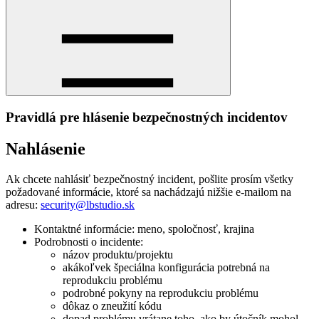
Pravidlá pre hlásenie bezpečnostných incidentov
Nahlásenie
Ak chcete nahlásiť bezpečnostný incident, pošlite prosím všetky
požadované informácie, ktoré sa nachádzajú nižšie e-mailom na
adresu:
security@lbstudio.sk
Kontaktné informácie: meno, spoločnosť, krajina
Podrobnosti o incidente:
názov produktu/projektu
akákoľvek špeciálna konfigurácia potrebná na
reprodukciu problému
podrobné pokyny na reprodukciu problému
dôkaz o zneužití kódu
dopad problému vrátane toho, ako by útočník mohol