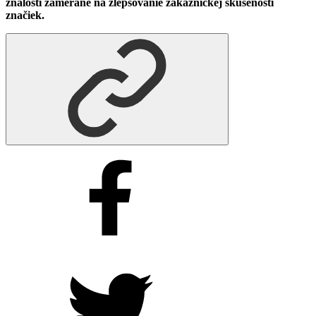
znalosti zamerané na zlepšovanie zákazníckej skúsenosti
značiek.