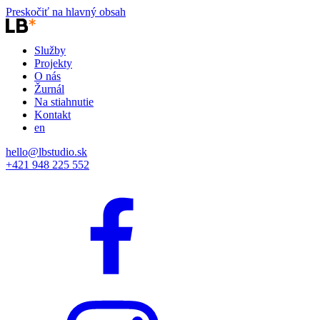
Preskočiť na hlavný obsah
Služby
Projekty
O nás
Žurnál
Na stiahnutie
Kontakt
en
hello@lbstudio.sk
+421 948 225 552