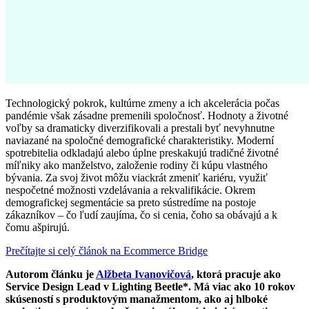
Technologický pokrok, kultúrne zmeny a ich akcelerácia počas
pandémie však zásadne premenili spoločnosť. Hodnoty a životné
voľby sa dramaticky diverzifikovali a prestali byť nevyhnutne
naviazané na spoločné demografické charakteristiky. Moderní
spotrebitelia odkladajú alebo úplne preskakujú tradičné životné
míľniky ako manželstvo, založenie rodiny či kúpu vlastného
bývania. Za svoj život môžu viackrát zmeniť kariéru, využiť
nespočetné možnosti vzdelávania a rekvalifikácie. Okrem
demografickej segmentácie sa preto sústredíme na postoje
zákazníkov – čo ľudí zaujíma, čo si cenia, čoho sa obávajú a k
čomu ašpirujú.
Prečítajte si celý článok na Ecommerce Bridge
Autorom článku je
Alžbeta Ivanovičová
, ktorá pracuje ako
Service Design Lead v Lighting Beetle*. Má viac ako 10 rokov
skúseností s produktovým manažmentom, ako aj hlboké