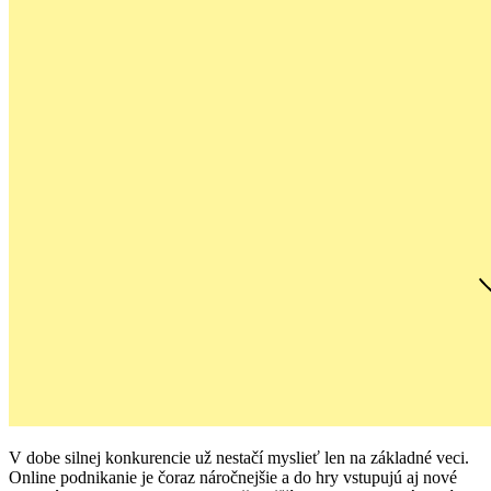
V dobe silnej konkurencie už nestačí myslieť len na základné veci.
Online podnikanie je čoraz náročnejšie a do hry vstupujú aj nové