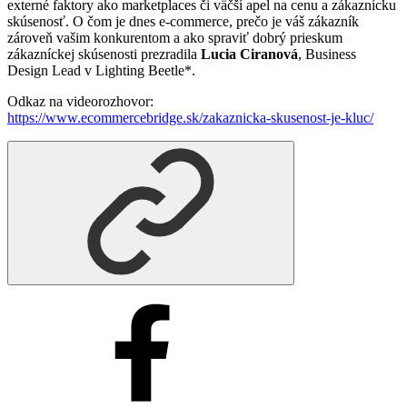
externé faktory ako marketplaces či väčší apel na cenu a zákaznícku
skúsenosť. O čom je dnes e-commerce, prečo je váš zákazník
zároveň vašim konkurentom a ako spraviť dobrý prieskum
zákazníckej skúsenosti prezradila
Lucia Ciranová
, Business
Design Lead v Lighting Beetle*.
Odkaz na videorozhovor:
https://www.ecommercebridge.sk/zakaznicka-skusenost-je-kluc/