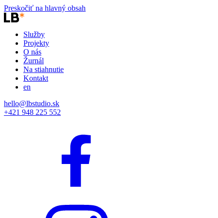
Preskočiť na hlavný obsah
Služby
Projekty
O nás
Žurnál
Na stiahnutie
Kontakt
en
hello@lbstudio.sk
+421 948 225 552