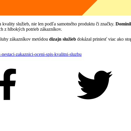
a kvality služieb, nie len podľa samotného produktu či značky.
Domini
h z hlbokých potrieb zákazníkov.
bsluhy zákazníkov metódou
dizajn služieb
dokázal priniesť viac ako st
nestaci-zakaznici-oceni-spis-kvalitni-sluzbu