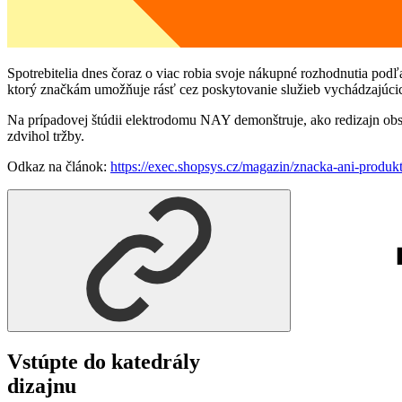
Spotrebitelia dnes čoraz o viac robia svoje nákupné rozhodnutia podľ
ktorý značkám umožňuje rásť cez poskytovanie služieb vychádzajúcic
Na prípadovej štúdii elektrodomu NAY demonštruje, ako redizajn o
zdvihol tržby.
Odkaz na článok:
https://exec.shopsys.cz/magazin/znacka-ani-produkt-
Vstúpte do katedrály
dizajnu