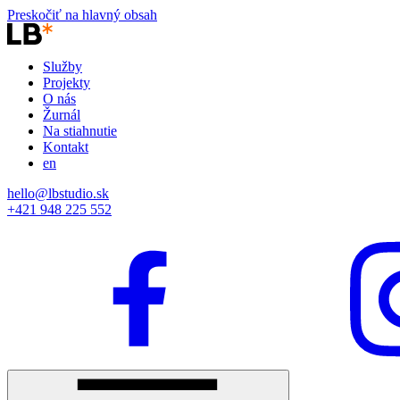
Preskočiť na hlavný obsah
Služby
Projekty
O nás
Žurnál
Na stiahnutie
Kontakt
en
hello@lbstudio.sk
+421 948 225 552