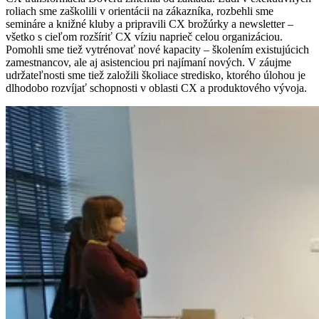
roliach sme zaškolili v orientácii na zákazníka, rozbehli sme
semináre a knižné kluby a pripravili CX brožúrky a newsletter –
všetko s cieľom rozšíriť CX víziu naprieč celou organizáciou.
Pomohli sme tiež vytrénovať nové kapacity – školením existujúcich
zamestnancov, ale aj asistenciou pri najímaní nových. V záujme
udržateľnosti sme tiež založili školiace stredisko, ktorého úlohou je
dlhodobo rozvíjať schopnosti v oblasti CX a produktového vývoja.