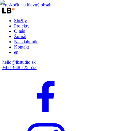
Preskočiť na hlavný obsah
Služby
Projekty
O nás
Žurnál
Na stiahnutie
Kontakt
en
hello@lbstudio.sk
+421 948 225 552