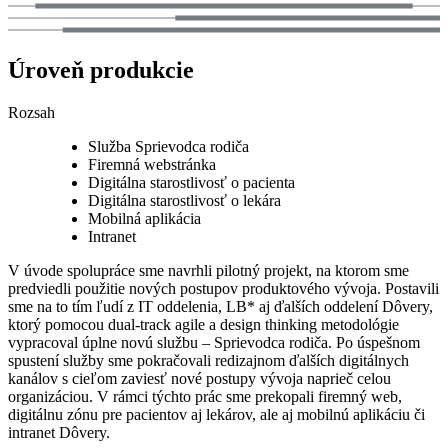
Úroveň produkcie
Rozsah
Služba Sprievodca rodiča
Firemná webstránka
Digitálna starostlivosť o pacienta
Digitálna starostlivosť o lekára
Mobilná aplikácia
Intranet
V úvode spolupráce sme navrhli pilotný projekt, na ktorom sme
predviedli použitie nových postupov produktového vývoja. Postavili
sme na to tím ľudí z IT oddelenia, LB* aj ďalších oddelení Dôvery,
ktorý pomocou dual-track agile a design thinking metodológie
vypracoval úplne novú službu – Sprievodca rodiča. Po úspešnom
spustení služby sme pokračovali redizajnom ďalších digitálnych
kanálov s cieľom zaviesť nové postupy vývoja naprieč celou
organizáciou. V rámci týchto prác sme prekopali firemný web,
digitálnu zónu pre pacientov aj lekárov, ale aj mobilnú aplikáciu či
intranet Dôvery.