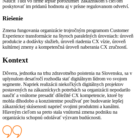
Naučiť ľudí vo firme lepšie porozumieť zákazníkom s cieľom
poskytovať im pridanú hodnotu aj v prísne regulovanom odvetví.
Riešenie
Zmena fungovania organizácie trojročným programom Customer
Experience transformácie na štyroch paralelných úrovniach: úroveň
produkcie a dodávky služieb, úroveň riadenia CX vízie, úroveň
kultúrnej zmeny a kompetenčná úroveň naberania CX zručností.
Kontext
Dôvera, jednotka na trhu zdravotného poistenia na Slovensku, sa v
uplynulom desaťročí rozhodla stať digitálnym lídrom vo svojom
segmente. Napriek realizácii niekoľkých digitálnych projektov
postavených na zákazníckych potrebách sa organizácii nepodarilo
naučiť a vnútorne presadiť dôležité CX kompetencie, ktoré by
mohla dlhodobo a konzistentne používať pre budovanie lepšej
zákazníckej skúsenosti naprieč svojimi produktmi a kanálmi.
Hlavným cieľom sa preto stala vnútorná zmena podniku na
organizáciu schopnú odolávať výzvam budúcnosti.