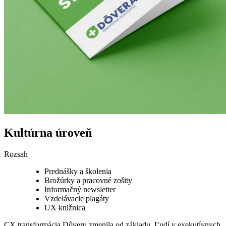
Kultúrna úroveň
Rozsah
Prednášky a školenia
Brožúrky a pracovné zošity
Informačný newsletter
Vzdelávacie plagáty
UX knižnica
CX transformácia Dôveru zmenila od základu. Ľudí v exekutívnych