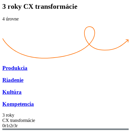
3 roky CX transformácie
4 úrovne
Produkcia
Riadenie
Kultúra
Kompetencia
3 roky
CX transformácie
0
r
1
r
2
r
3
r